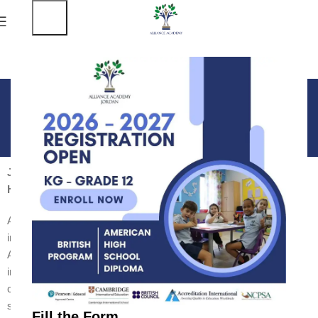
Human Geography
Teacher
Home
Human Geography Teacher
Job Opening 2026-2027
Human Geography Teacher (High School)
Alliance Academy Jordan is seeking an
inspiring
Human Geography Teacher
for
American Program
. The ideal candidate will
implement modern instructional strategies and
create a stimulating environment that supports
students' cognitive, social, and emotional
Fill the Form