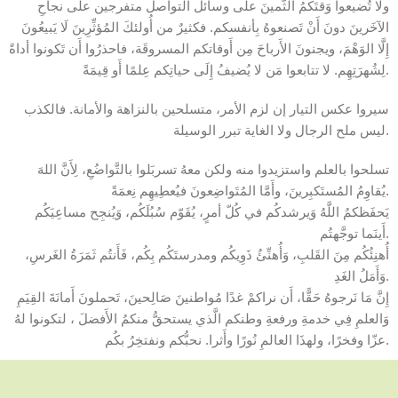
ولا تُضيعوا وَقتَكمُ الثَّمينَ على وسائل التواصل متفرجين على نجاحِ
الآخَرينَ دونَ أَنْ تَصنعوهُ بِأنفسكم. فكثيرٌ من أُولئكَ المُؤثِّرِينَ لَا يَبيعُونَ
إِلَّا الوَهْمَ، ويجنونَ الأَرباحَ مِن أَوقاتكم المسروقَة، فاحذرُوا أَن تَكونوا أداةً
لِشُهرَتِهِم. لا تتابعوا مَن لا يُضيفُ إِلَى حياتِكم عِلمًا أَو قِيمَةً.
سيروا عكس التيار إن لزم الأمر، متسلحين بالنزاهة والأمانة. فالكذب
ليس ملح الرجال ولا الغاية تبرر الوسيلة.
تسلحوا بالعلم واستزيدوا منه ولكن معهُ تسربَلوا بالتَّواضُعِ، لِأَنَّ اللهَ
يُقاوِمُ المُستَكبِرينَ، وأَمَّا المُتَواضِعونَ فيُعطِيهِم نِعمَةً.
يَحفَظكمُ اللَّهُ وَيرشدكُم في كُلّ أمرٍ، يُقَوّم سُبُلَكُم، وَيُنجِح مساعِيَكُم
أَينَما توجَّهتُم.
أُهنِئُكُم مِنَ القَلبِ، وَأُهنِّئُ ذَوِيكُم ومدرستَكُم بِكُم، فَأَنتُم ثَمَرَةُ الغَرسِ،
وَأَمَلُ الغَدِ.
إِنَّ مَا نَرجوهُ حَقًّا، أَن نراكمْ غدًا مُواطنينَ صَالِحينَ، تَحملونَ أَمانَةَ القِيَمِ
وَالعلمِ فِي خدمةِ ورفعةِ وطنكم الَّذي يستحقُّ منكمُ الأَفضلَ ، لتكونوا لهُ
عزّا وفخرًا، ولهذَا العالمِ نُورًا وأَثرا. نحبُّكم ونفتخِرُ بكُم.