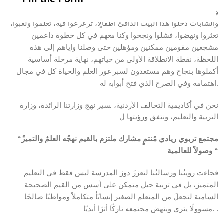
وها نحن اليوم نجتمع لنزف لكم باقة جديدة من خيرة الشباب
والشابات دخلوا هذا البيت الدافئ أطفالٍاً، ترعرعوا فيه، تعلموا ولعبوا،
تعثروا ونهضوا، فشلوا ونجحوا وكنا معهم في كل خطوة داعمين
مشجعين مقومين ممكنين ومؤهلين حتى وصلنا وإياهم إلى هذه
اللحظة، نقطة الانطلاقة الأولى من حياتهم، نهاية مرحلة أساسية
أكملوها بنجاح وهم مستعدون لسبر غور العلم والحياة كل في مجال
اهتمامه وفي الصرح الذي فتح أبوابه له.
نحن في أكاديمية التحالف الأردنية، نسير نهج وزارتنا الرائدة، وزارة
التربية والتعليم، ونتفق ورؤيتها ل
مجتمع تربوي ريادي مُنتمٍ مشارك ملتزم بالقيم نهجُه العلمُ والتميزُ
“
“
وصولاً للعالمية
فجاءت رؤيتُنا ورسالتُنا لتعززَ دورَ المدرسة ليس فقط في التعليم
المتميز، بل في تربية جيل متمكن على أسس من القيم الصحيحة
السامية لتجعلَ من المتعلم الصغير إنسانًاُ متكاملاً ومواطنًا صالحًا
مسؤولًا يثري وينهض مجتمعه تاركًا أثرًا أبديًا. .