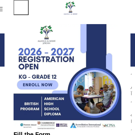
General Director’s
Speech- 2nd Graduation
Home
General Director’s Speech- 2nd Graduation
معالي وزير التربية والتعليم، الدكتور عزمي محافظة الأكرم،
رئيس ورعاة طائفة الاتحاد المسيحي، رئيس وأعضاء مجلس الأمناء،
آباء وأمهات الخريجين، الضيوف الأفاضل، طلبتنا الخريجين، الحفل
الكريم،
يسعدني أن أقف أمامكم مجددًا هذا العام بعد احتفال بهيج ومميز العام
الماضي احتفينا فيه بمرور عشر سنوات على تأسيس الأكايبمية
وتخريج الدفعة الأولى من طلبتها.
Fill the Form