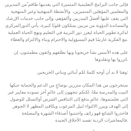
فإلى جانب البرامجَ التعليميةَ المتميزةَ التي يقدمها طاقم ٌمن المديرين
والمعلمين المؤهلين المتميزين، والأنشطةَ المنهجية َوغير المنهجية
التي يقف عليها أفضلُ المدربين وأكفؤهم، وإلى جانب خدمات الإرشاد
والمساندة الدؤوبة من مربين يمتلكون قلوبًا كبيرة، يأتي الدورالمركزي
لدائرة تطوير الحياة ليعزز دور التربية في التعليم ونهج الحياة العملية
مع الفكرية غارسًا قيمَ المسؤولية والاحترام وبناء والالتزام والعطاء.
على هذه الأسس نشأ خريجونا وبها نطلقهم واثقون مطمئنون، إن
اتزروا بها وتقلدوها.
وهنا لا بد أن أوجه كلمةً لكم أبنائي وبناتي الخريجين:
ستخرجون من هذا المكان متزرين بوشاحٍ من الدعم والحماية حبكها
البيت والمدرسة معًا، لكنكم تتجهون إلى عالمٍ آخر تسوده معايير غير
التي تعلمتموها، عالمٍ يدفع إلى التنافس الشرس أوالتسلل للوصول
إلى الهدف ويبرر الالتواء لنيل المرغوب ويكافئ المظهر لا الجوهر.
فاحذروا الشائع فهو زائف واجتنبوا أصدقاء الشهرة والمصلحة
فالمعاشرات الردية تفسد الأخلاق الجيدة.